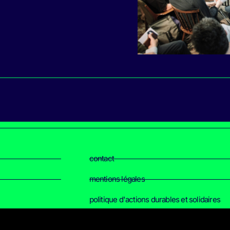
contact
mentions légales
politique d'actions durables et solidaires