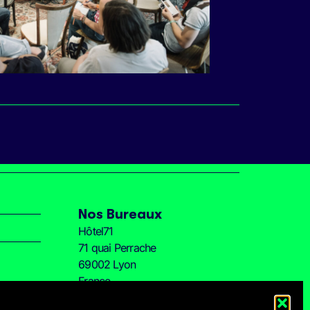
Nos Bureaux
Hôtel71
71 quai Perrache
69002 Lyon
France