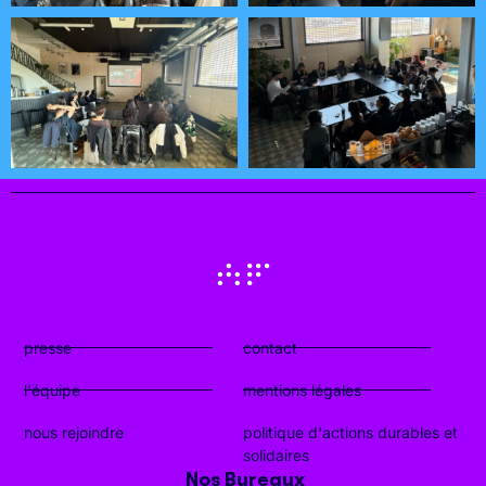
presse
contact
l'équipe
mentions légales
nous rejoindre
politique d'actions durables et
solidaires
Nos Bureaux