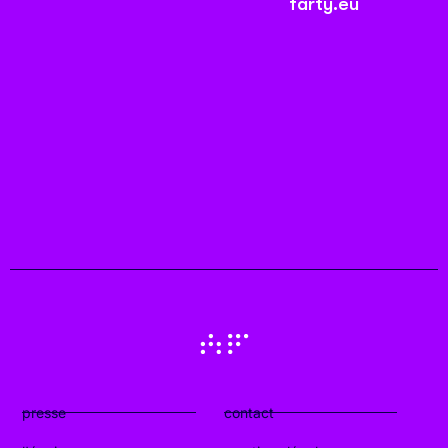
farty.eu
presse
contact