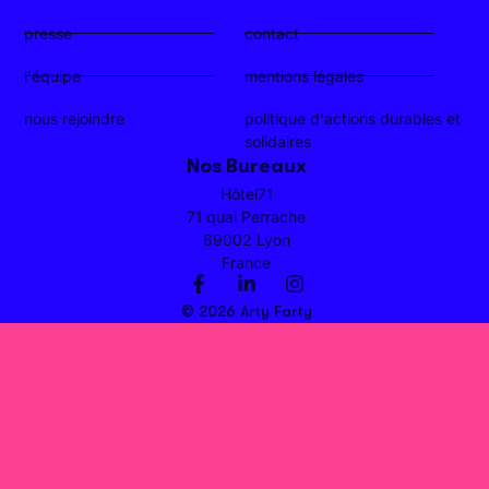
presse
contact
l'équipe
mentions légales
nous rejoindre
politique d'actions durables et
solidaires
Nos Bureaux
Hôtel71
71 quai Perrache
69002 Lyon
France
© 2026 Arty Farty