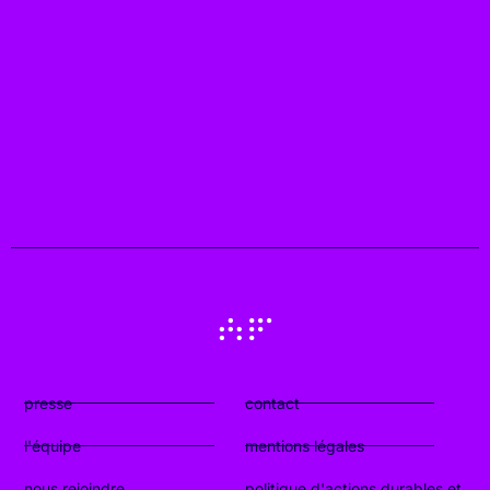
presse
contact
l'équipe
mentions légales
nous rejoindre
politique d'actions durables et