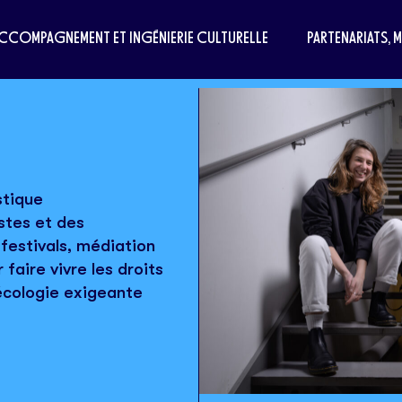
CCOMPAGNEMENT ET INGÉNIERIE CULTURELLE
PARTENARIATS, 
stique
istes et des
festivals, médiation
 faire vivre les droits
e écologie exigeante