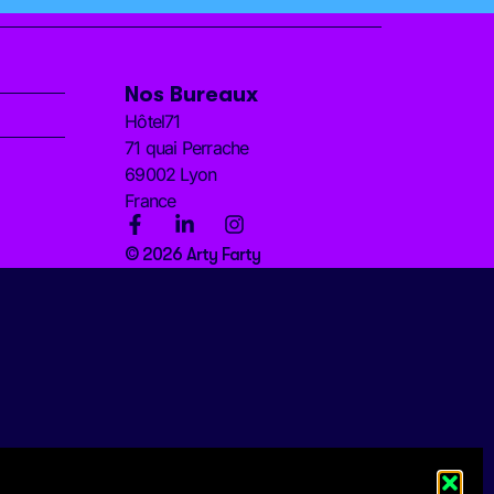
Nos Bureaux
Hôtel71
71 quai Perrache
69002 Lyon
France
© 2026 Arty Farty