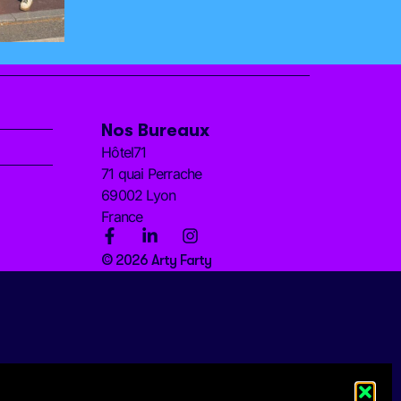
Nos Bureaux
Hôtel71
71 quai Perrache
69002 Lyon
France
© 2026 Arty Farty