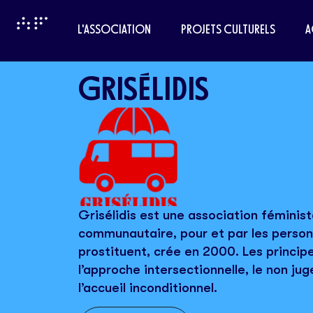
L'ASSOCIATION
PROJETS CULTURELS
A
GRISÉLIDIS
Grisélidis est une association féminis
communautaire, pour et par les person
prostituent, crée en 2000. Les princip
l’approche intersectionnelle, le non juge
l’accueil inconditionnel.