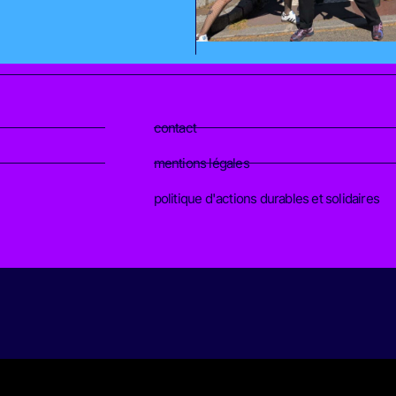
contact
mentions légales
politique d'actions durables et solidaires