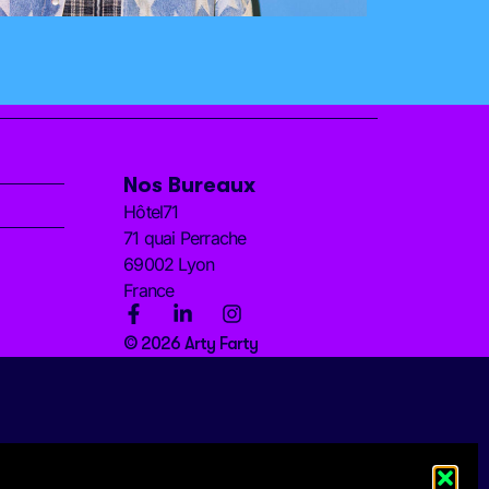
Nos Bureaux
Hôtel71
71 quai Perrache
69002 Lyon
France
© 2026 Arty Farty