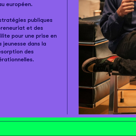
eau européen.
stratégies publiques
preneuriat et des
lite pour une prise en
a jeunesse dans la
ésorption des
érationnelles.