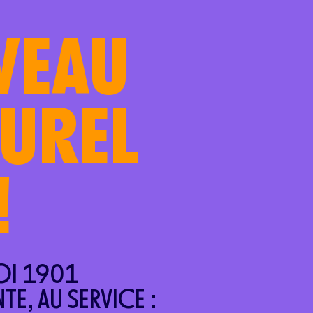
VEAU
UREL
!
LOI 1901
E, AU SERVICE :