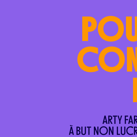
POU
CON
ARTY FA
À BUT NON LUCR