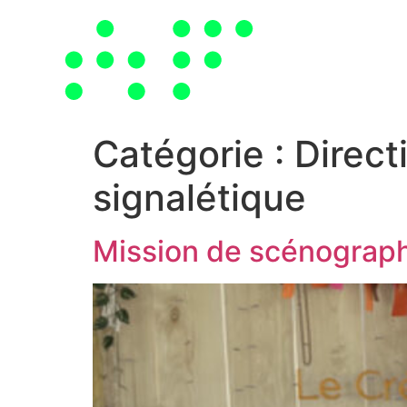
Passer
au
contenu
Catégorie :
Direct
signalétique
Mission de scénograph