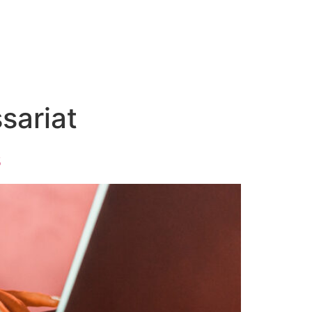
sariat
s